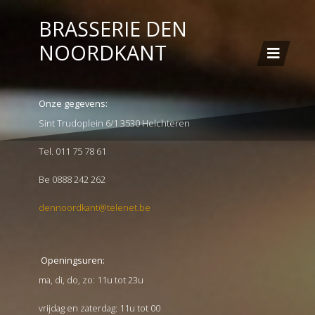
BRASSERIE DEN
NOORDKANT
Onze gegevens:
Sint Trudoplein 6/1 3530 Helchteren
Tel. 011 75 78 61
Be 0888 242 262
dennoordkant@telenet.be
Openingsuren:
ma, di, do, zo: 11u tot 23u
vrijdag en zaterdag: 11u tot 00