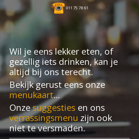
011 75 78 61
Wil je eens lekker eten, of
gezellig iets drinken, kan je
altijd bij ons terecht.
Bekijk gerust eens onze
menukaart
...
Onze
suggesties
en ons
verrassingsmenu
zijn ook
niet te versmaden.